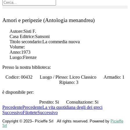
Amori e peripezie (Antologia menandrea)
Autore:
Sisti F.
Casa Editrice:
Sansoni
Titolo secondario:
La commedia nuova
Volume:
Anno:
1973
Luogo:
Firenze
Presso la nostra biblioteca:
Codice: 00432
Luogo / Plesso: Liceo Classico
Armadio: 1
Ripiano: 3
è disponibile per:
Prestito: Si
Consultazione: Si
Precedente
Precedente
La vita quotidiana degli dei greci
Successivo
Filottete
Successivo
Copyright © 2023– Picieffe Srl All rights reserved. Powered by
Picieffe
Srl