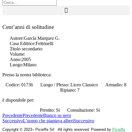
Cent’anni di solitudine
Autore:
García Marquez G.
Casa Editrice:
Feltrinelli
Titolo secondario:
Volume:
Anno:
2005
Luogo:
Milano
Presso la nostra biblioteca:
Codice: 01736
Luogo / Plesso: Liceo Classico
Armadio: 8
Ripiano: 7
è disponibile per:
Prestito: Si
Consultazione: Si
Precedente
Precedente
Bianco su nero
Successivo
L’uomo che piantava alberi
Successivo
Copyright © 2023– Picieffe Srl All rights reserved. Powered by
Picieffe