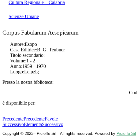
Cultura Regionale – Calabria
Scienze Umane
Corpus Fabularum Aesopicarum
Autore:
Esopo
Casa Editrice:
B. G. Teubner
Titolo secondario:
Volume:
1 - 2
Anno:
1959 - 1970
Luogo:
Leipzig
Presso la nostra biblioteca:
Cod
è disponibile per:
Precedente
Precedente
Favole
Successivo
Elementa
Successivo
Copyright © 2023– Picieffe Srl All rights reserved. Powered by
Picieffe Srl