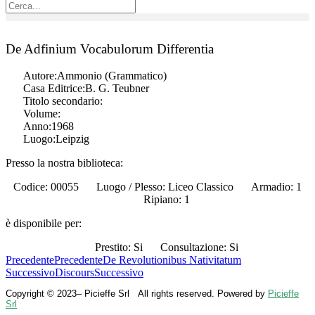
De Adfinium Vocabulorum Differentia
Autore:
Ammonio (Grammatico)
Casa Editrice:
B. G. Teubner
Titolo secondario:
Volume:
Anno:
1968
Luogo:
Leipzig
Presso la nostra biblioteca:
Codice: 00055
Luogo / Plesso: Liceo Classico
Armadio: 1
Ripiano: 1
è disponibile per:
Prestito: Si
Consultazione: Si
Precedente
Precedente
De Revolutionibus Nativitatum
Successivo
Discours
Successivo
Copyright © 2023– Picieffe Srl All rights reserved. Powered by
Picieffe
Srl