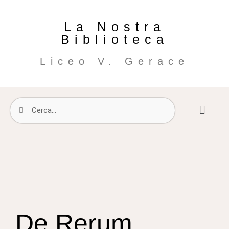
La Nostra
Biblioteca
Liceo V. Gerace
De Rerum