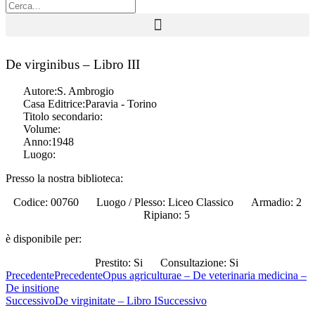
De virginibus – Libro III
Autore:
S. Ambrogio
Casa Editrice:
Paravia - Torino
Titolo secondario:
Volume:
Anno:
1948
Luogo:
Presso la nostra biblioteca:
Codice: 00760
Luogo / Plesso: Liceo Classico
Armadio: 2
Ripiano: 5
è disponibile per:
Prestito: Si
Consultazione: Si
Precedente
Precedente
Opus agriculturae – De veterinaria medicina –
De insitione
Successivo
De virginitate – Libro I
Successivo