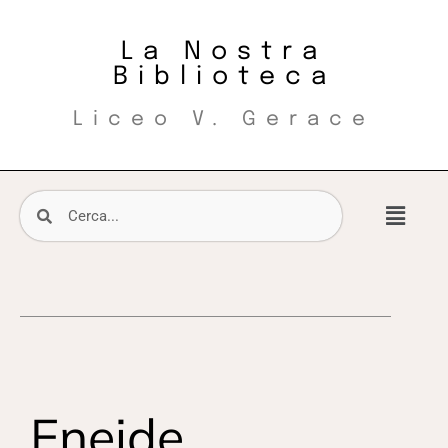
La Nostra
Biblioteca
Liceo V. Gerace
Eneide