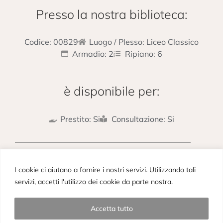
Presso la nostra biblioteca:
Codice: 00829
Luogo / Plesso: Liceo Classico
Armadio: 2
Ripiano: 6
è disponibile per:
Prestito: Si
Consultazione: Si
PRECEDENTE
SUCCESSIVO
I cookie ci aiutano a fornire i nostri servizi. Utilizzando tali
Virgilio – Tutte le opere
Eneide – Libro II
servizi, accetti l'utilizzo dei cookie da parte nostra.
Accetta tutto
Copyright © 2023– Picieffe Srl All rights reserved. Powered by