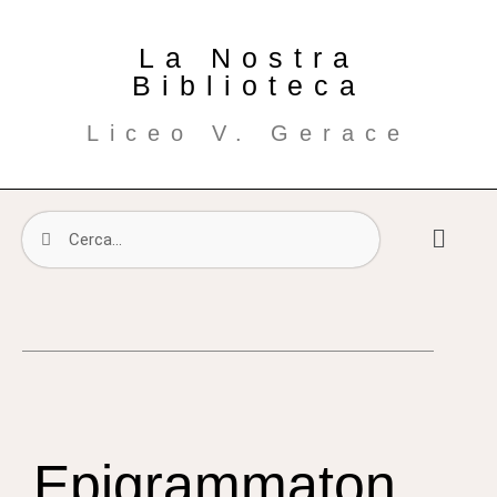
La Nostra
Biblioteca
Liceo V. Gerace
Epigrammaton