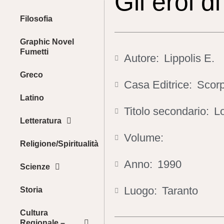
Gli eroi d
Filosofia
Graphic Novel
Fumetti
Autore:
Lippolis E.
Greco
Casa Editrice:
Scorp
Latino
Titolo secondario:
Lo
Letteratura
Volume:
Religione/Spiritualità
Anno:
1990
Scienze
Luogo:
Taranto
Storia
Cultura
Regionale –