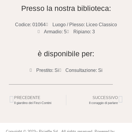
Presso la nostra biblioteca:
Codice: 01064
Luogo / Plesso: Liceo Classico
Armadio: 5
Ripiano: 3
è disponibile per:
Prestito: Si
Consultazione: Si
PRECEDENTE
SUCCESSIVO
Il giardino dei Finzi-Contini
Il coraggio di parlare
Copyright © 2023– Picieffe Srl All rights reserved. Powered by