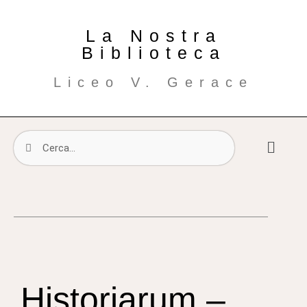
La Nostra
Biblioteca
Liceo V. Gerace
Historiarum –