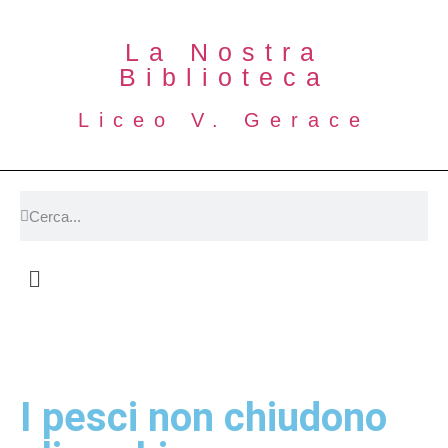
La Nostra
Biblioteca
Liceo V. Gerace
I pesci non chiudono