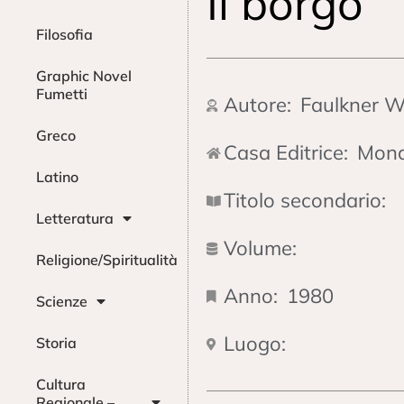
Il borgo
Filosofia
Graphic Novel
Fumetti
Autore:
Faulkner W
Greco
Casa Editrice:
Mond
Latino
Titolo secondario:
Letteratura
Volume:
Religione/Spiritualità
Anno:
1980
Scienze
Luogo:
Storia
Cultura
Regionale –