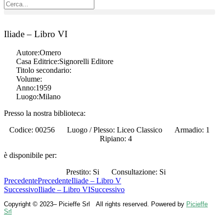
Iliade – Libro VI
Autore:
Omero
Casa Editrice:
Signorelli Editore
Titolo secondario:
Volume:
Anno:
1959
Luogo:
Milano
Presso la nostra biblioteca:
Codice: 00256
Luogo / Plesso: Liceo Classico
Armadio: 1
Ripiano: 4
è disponibile per:
Prestito: Si
Consultazione: Si
Precedente
Precedente
Iliade – Libro V
Successivo
Iliade – Libro VI
Successivo
Copyright © 2023– Picieffe Srl All rights reserved. Powered by
Picieffe
Srl