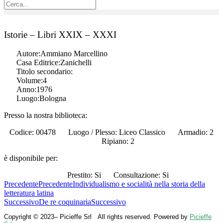
Istorie – Libri XXIX – XXXI
Autore:
Ammiano Marcellino
Casa Editrice:
Zanichelli
Titolo secondario:
Volume:
4
Anno:
1976
Luogo:
Bologna
Presso la nostra biblioteca:
Codice: 00478
Luogo / Plesso: Liceo Classico
Armadio: 2
Ripiano: 2
è disponibile per:
Prestito: Si
Consultazione: Si
Precedente
Precedente
Individualismo e socialità nella storia della
letteratura latina
Successivo
De re coquinaria
Successivo
Copyright © 2023– Picieffe Srl All rights reserved. Powered by
Picieffe