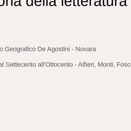
oria della letteratura
uto Geografico De Agostini - Novara
l Settecento all'Ottocento - Alfieri, Monti, Fos