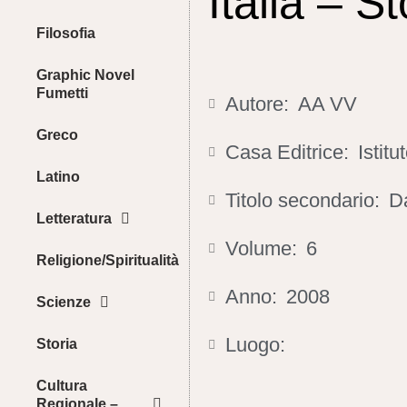
Italia – St
Filosofia
Graphic Novel
Fumetti
Autore:
AA VV
Greco
Casa Editrice:
Istit
Latino
Titolo secondario:
Da
Letteratura
Volume:
6
Religione/Spiritualità
Anno:
2008
Scienze
Luogo:
Storia
Cultura
Regionale –