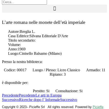
L’arte romana nelle monete dell’età imperiale
Autore:
Breglia L.
Casa Editrice:
Silvana Editoriale D'Arte
Titolo secondario:
Volume:
Anno:
1969
Luogo:
Cinisello Balsamo (Milano)
Presso la nostra biblioteca:
Codice: 00017
Luogo / Plesso: Liceo Classico
Armadio: 11
Ripiano: 3
è disponibile per:
Prestito: Si
Consultazione: Si
Precedente
Precedente
Le arti in Europa
Successivo
Ricerche dopo l’ Informale
Successivo
Copyright © 2023– Picieffe Srl All rights reserved. Powered by
Picieffe