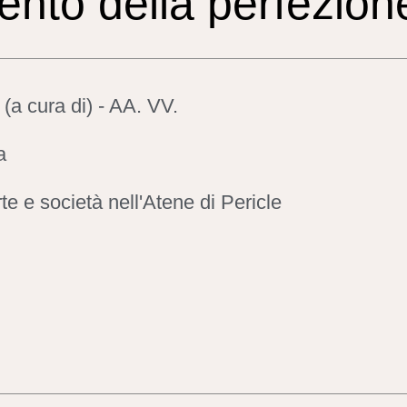
ento della perfezion
(a cura di) - AA. VV.
a
te e società nell'Atene di Pericle