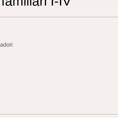
familiari I-IV
adori