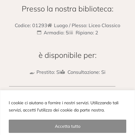
Presso la nostra biblioteca:
Codice: 01293
Luogo / Plesso: Liceo Classico
Armadio: 5
Ripiano: 2
è disponibile per:
Prestito: Si
Consultazione: Si
PRECEDENTE
SUCCESSIVO
I cookie ci aiutano a fornire i nostri servizi. Utilizzando tali
Letteratura religiosa italiana
I due tempi della composizione della Divina Commedia
servizi, accetti l'utilizzo dei cookie da parte nostra.
Accetta tutto
Copyright © 2023– Picieffe Srl All rights reserved. Powered by