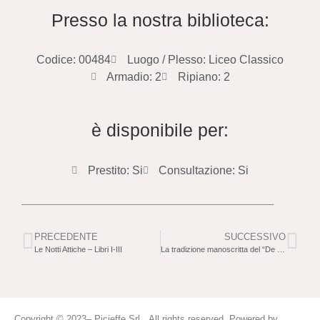
Presso la nostra biblioteca:
Codice: 00484
Luogo / Plesso: Liceo Classico
Armadio: 2
Ripiano: 2
è disponibile per:
Prestito: Si
Consultazione: Si
PRECEDENTE
SUCCESSIVO
Le Notti Attiche – Libri I-III
La tradizione manoscritta del “De Lapsu Susannae”
Copyright © 2023– Picieffe Srl All rights reserved. Powered by