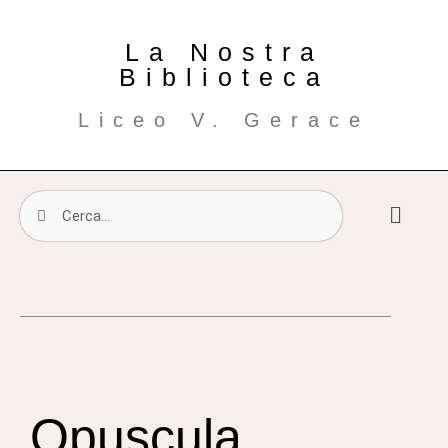
La Nostra
Biblioteca
Liceo V. Gerace
Opuscula