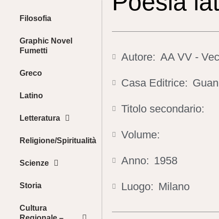
Poesia la
Filosofia
Graphic Novel
Fumetti
Autore:
AA VV - Vecc
Greco
Casa Editrice:
Guan
Latino
Titolo secondario:
Letteratura
Volume:
Religione/Spiritualità
Anno:
1958
Scienze
Luogo:
Milano
Storia
Cultura
Regionale –