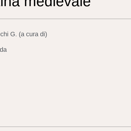
tina medievale
hi G. (a cura di)
da