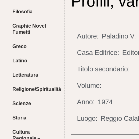
Profili, va
Filosofia
Graphic Novel
Fumetti
Autore:
Paladino V.
Greco
Casa Editrice:
Editor
Latino
Titolo secondario:
Letteratura
Volume:
Religione/Spiritualità
Anno:
1974
Scienze
Luogo:
Reggio Cala
Storia
Cultura
Regionale –