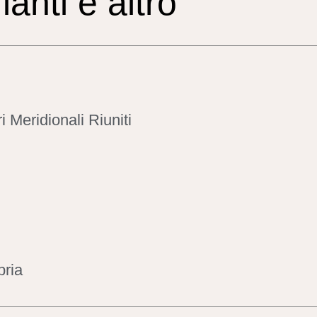
rianti e altro
i Meridionali Riuniti
bria