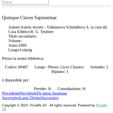
Quinque Claves Sapinentiae
Autore:
Autore incerto - Vidmanova Schmidtova A. (a cura di)
Casa Editrice:
B. G. Teubner
Titolo secondario:
Volume:
Anno:
1969
Luogo:
Leipzig
Presso la nostra biblioteca:
Codice: 00487
Luogo / Plesso: Liceo Classico
Armadio: 2
Ripiano: 3
è disponibile per:
Prestito: Si
Consultazione: Si
Precedente
Precedente
De lapsu Susannae
Successivo
Lazio Divino
Successivo
Copyright © 2023– Picieffe Srl All rights reserved. Powered by
Picieffe
Srl