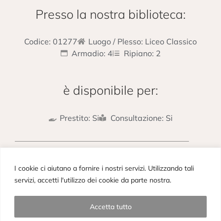
Presso la nostra biblioteca:
Codice: 01277
Luogo / Plesso: Liceo Classico
Armadio: 4
Ripiano: 2
è disponibile per:
Prestito: Si
Consultazione: Si
PRECEDENTE
SUCCESSIVO
I cookie ci aiutano a fornire i nostri servizi. Utilizzando tali
Eduardo
Il Progresso delle Scienze, delle Lettere e delle Arti (1832-34)
servizi, accetti l'utilizzo dei cookie da parte nostra.
Accetta tutto
Copyright © 2023– Picieffe Srl All rights reserved. Powered by