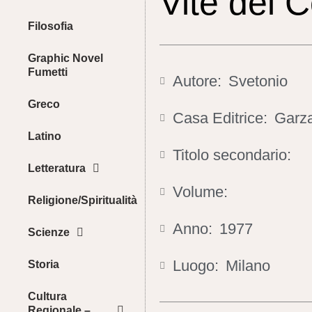
Vite dei C
Filosofia
Graphic Novel
Fumetti
Autore:
Svetonio
Greco
Casa Editrice:
Garza
Latino
Titolo secondario:
Letteratura
Volume:
Religione/Spiritualità
Anno:
1977
Scienze
Luogo:
Milano
Storia
Cultura
Regionale –