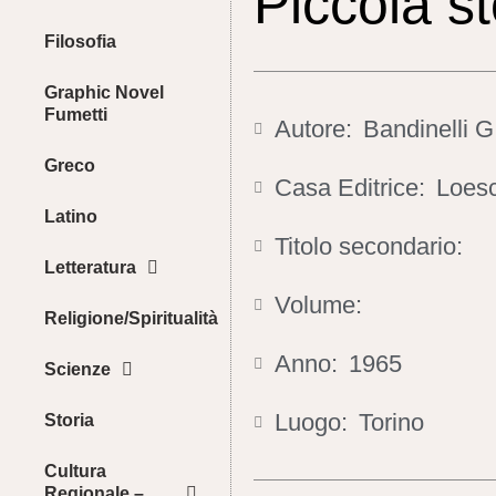
Piccola st
Filosofia
Graphic Novel
Fumetti
Autore:
Bandinelli G
Greco
Casa Editrice:
Loes
Latino
Titolo secondario:
Letteratura
Volume:
Religione/Spiritualità
Anno:
1965
Scienze
Luogo:
Torino
Storia
Cultura
Regionale –