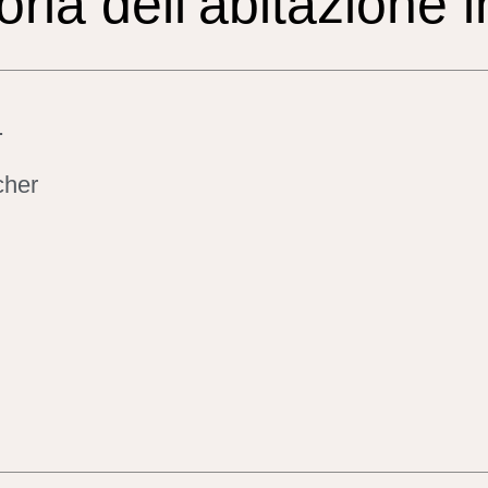
oria dell’abitazione 
.
cher