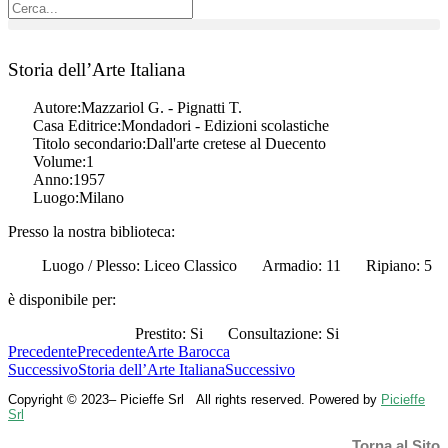
Storia dell’Arte Italiana
Autore:
Mazzariol G. - Pignatti T.
Casa Editrice:
Mondadori - Edizioni scolastiche
Titolo secondario:
Dall'arte cretese al Duecento
Volume:
1
Anno:
1957
Luogo:
Milano
Presso la nostra biblioteca:
Luogo / Plesso: Liceo Classico
Armadio: 11
Ripiano: 5
è disponibile per:
Prestito: Si
Consultazione: Si
Precedente
Precedente
Arte Barocca
Successivo
Storia dell’Arte Italiana
Successivo
Copyright © 2023– Picieffe Srl All rights reserved. Powered by
Picieffe
Srl
Torna al Sito