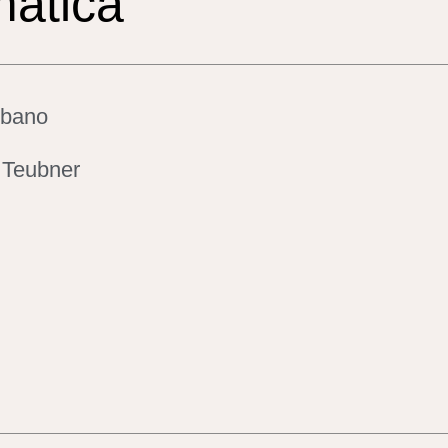
matica
ebano
 Teubner