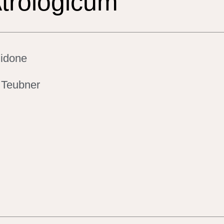
trologicum
Sidone
 Teubner