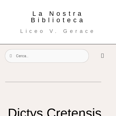
La Nostra
Biblioteca
Liceo V. Gerace
Dictys Cretensis