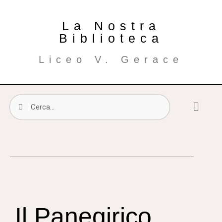
La Nostra
Biblioteca
Liceo V. Gerace
Il Panegirico