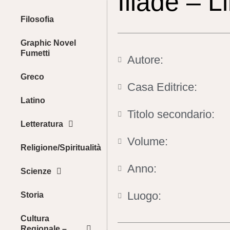
Iliade – L
Filosofia
Graphic Novel
Fumetti
Autore:
Greco
Casa Editrice:
Latino
Titolo secondario:
Letteratura
Volume:
Religione/Spiritualità
Anno:
Scienze
Luogo:
Storia
Cultura
Regionale –