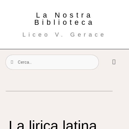
La Nostra
Biblioteca
Liceo V. Gerace
La lirica latina