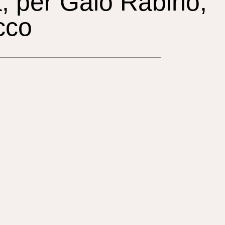
a, per Gaio Rabirio,
cco