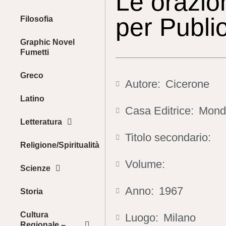
Le orazion
per Publio
Filosofia
Graphic Novel
Fumetti
Greco
Autore:
Cicerone
Latino
Casa Editrice:
Mond
Letteratura
Titolo secondario:
Religione/Spiritualità
Volume:
Scienze
Anno:
1967
Storia
Cultura
Luogo:
Milano
Regionale –