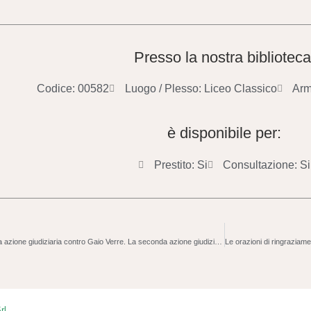
Presso la nostra biblioteca
Codice: 00582
Luogo / Plesso: Liceo Classico
Arm
è disponibile per:
Prestito: Si
Consultazione: Si
L’istruttoria contro Quinto Cecilio. La prima azione giudiziaria contro Gaio Verre. La seconda azione giudiziaria contro Gaio Verre I-II
rl