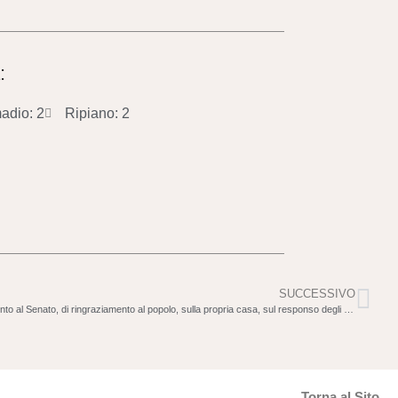
:
adio: 2
Ripiano: 2
SUCCESSIVO
Le orazioni di ringraziamento al Senato, di ringraziamento al popolo, sulla propria casa, sul responso degli aruspici
Torna al Sito