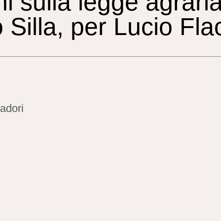
i sulla legge agrari
 Silla, per Lucio Fla
adori