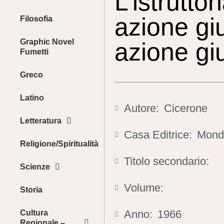
L’istrutto
azione gi
Filosofia
Graphic Novel
azione giu
Fumetti
Greco
Latino
Autore:
Cicerone
Letteratura
Casa Editrice:
Mond
Religione/Spiritualità
Titolo secondario:
Scienze
Volume:
Storia
Anno:
1966
Cultura
Regionale –