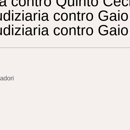
ria contro Quinto Cec
udiziaria contro Gai
diziaria contro Gaio 
adori