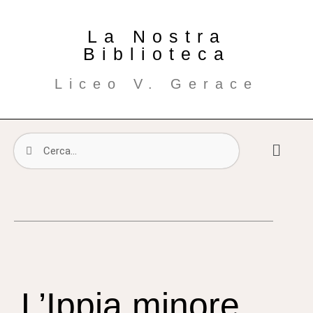
La Nostra
Biblioteca
Liceo V. Gerace
L’Ippia minore