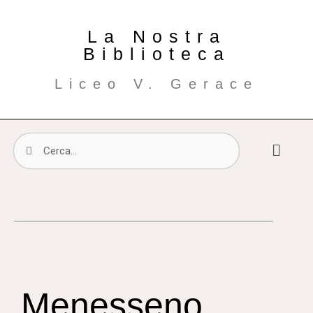
La Nostra
Biblioteca
Liceo V. Gerace
Menesseno