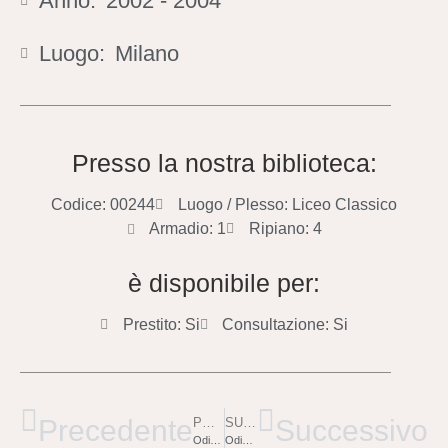
Anno:
2002 - 2004
Luogo:
Milano
Presso la nostra biblioteca:
Codice: 00244
Luogo / Plesso: Liceo Classico
Armadio: 1
Ripiano: 4
è disponibile per:
Prestito: Si
Consultazione: Si
Precedente
Successivo
PRECEDENTE
SUCCESSIVO
Odissea – Libri I – IV
Odissea – Libri IX – XII