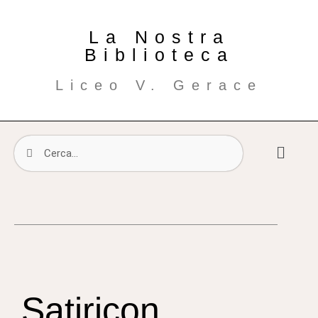
La Nostra
Biblioteca
Liceo V. Gerace
Satiricon