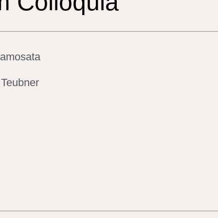
 Colloquia
Samosata
 Teubner