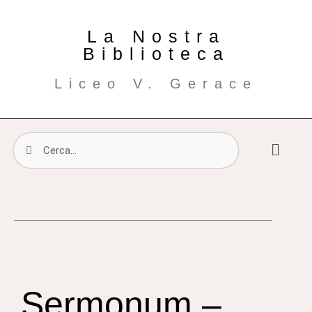
La Nostra
Biblioteca
Liceo V. Gerace
Sermonum –