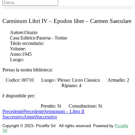
Carminum Libri IV – Epodon liber – Carmen Saeculare
Autore:
Orazio
Casa Editrice:
Paravia - Torino
Titolo secondario:
Volume:
Anno:
1945
Luogo:
Presso la nostra biblioteca:
Codice: 00710
Luogo / Plesso: Liceo Classico
Armadio: 2
Ripiano: 4
è disponibile per:
Prestito: Si
Consultazione: Si
Precedente
Precedente
Sermonum – Libro II
Successivo
Amori
Successivo
Copyright © 2023– Picieffe Srl All rights reserved. Powered by
Picieffe
Srl