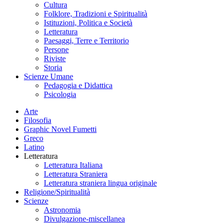
Cultura
Folklore, Tradizioni e Spiritualità
Istituzioni, Politica e Società
Letteratura
Paesaggi, Terre e Territorio
Persone
Riviste
Storia
Scienze Umane
Pedagogia e Didattica
Psicologia
Arte
Filosofia
Graphic Novel Fumetti
Greco
Latino
Letteratura
Letteratura Italiana
Letteratura Straniera
Letteratura straniera lingua originale
Religione/Spiritualità
Scienze
Astronomia
Divulgazione-miscellanea