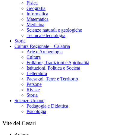
Fisica
Geografia
Informatica
Matematica
Medicina
Scienze naturali e geologiche
Tecnica e tecnologia
Storia
Cultura Regionale – Calabria
Arte e Archeologia
Cultura
Folklore, Tradizioni e Spiritualità
Istituzioni, Politica e Società
Letteratura
Paesaggi, Terre e Territorio
Persone
Riviste
Storia
Scienze Umane
Pedagogia e Didattica
Psicologia
Vite dei Cesari
Autore: